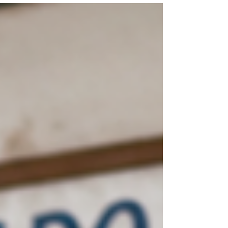
comunidade, essa oportunidade é sua! Estão
abertas as inscrições para o processo seletivo do
Programa Acadêmico Extensionista (PAEX-FASUP)
para o semestre 2026.1. Neste edital, os alunos
selecionados atuarão como acadêmicos
extensionistas voluntários no incrível projeto
interdisciplinar e interprofissional: "Marisqueiras do
Município do Paulista/PE em