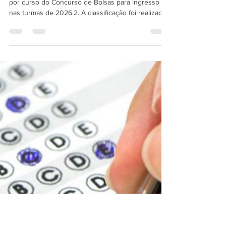
Resultado Concurso de Bolsas
FASUP 2026.2
A Faculdade FASUP divulga o resultado do ranking
por curso do Concurso de Bolsas para ingresso
nas turmas de 2026.2. A classificação foi realizada
com base no desempenho dos candidatos na
prova, respeitando os critérios estabelecidos em
edital. O ranking está organizado por curso,
permitindo que cada candidato identifique sua
colocação dentro da opção escolhida no momento
da inscrição. É importante destacar que a posição
no ranking será utilizada como base para a
concessão da