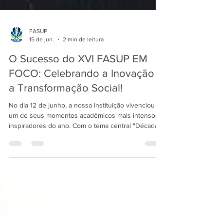
FASUP
15 de jun.
2 min de leitura
O Sucesso do XVI FASUP EM
FOCO: Celebrando a Inovação e
a Transformação Social!
No dia 12 de junho, a nossa instituição vivenciou
um de seus momentos acadêmicos mais intensos e
inspiradores do ano. Com o tema central "Década
da Ação: Conhecimento, Inovação e Transformação
Social", a 16ª edição do FASUP em Foco reuniu
estudantes, professores e coordenadores para
uma verdadeira imersão na prática profissional e na
pesquisa acadêmica. A programação teve início
pela manhã com os minicursos práticos voltados
para o Bacharelado em Optometria. Nossos alunos