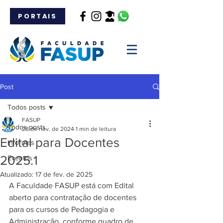
PORTAIS
Post
Todos posts
FASUP
Todos posts
28 de nov. de 2024
1 min de leitura
Edital para Docentes
Informes
2025.1
Eventos
Atualizado:
17 de fev. de 2025
A Faculdade FASUP está com Edital 
aberto para contratação de docentes 
para os cursos de Pedagogia e 
Administração, conforme quadro de 