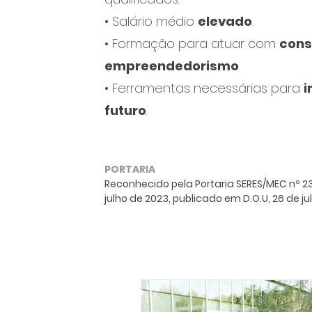
• Salário médio
elevado
.
• Formação para atuar com
cons
empreendedorismo
.
• Ferramentas necessárias para
i
futuro
.
PORTARIA
Reconhecido pela Portaria SERES/MEC nº 23
julho de 2023, publicado em D.O.U, 26 de j