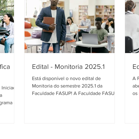
fica
Edital - Monitoria 2025.1
Ed
Está disponível o novo edital de
A 
Monitoria do semestre 2025.1 da
ab
 Iniciação
Faculdade FASUP! A Faculdade FASUP
os
a
está com Edital aberto para o...
co
grama de