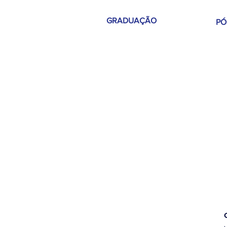
GRADUAÇÃO
PÓ
Administração - Bac
harelado
Aná
em
Direito - Bacharelado
Ne
Enfermagem - Bacharelado
Pedagogia - Licenciatura
Optometria - Bacharelado