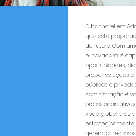
O bacharel em Admi
que está preparad
a
do futuro. Com uma
e inovadora, é capa
oportunidades, di
propor soluções e
públicas e privadas
Administração é v
profissionais ati
visão global e os
estrategicamente,
gerenciar recursos