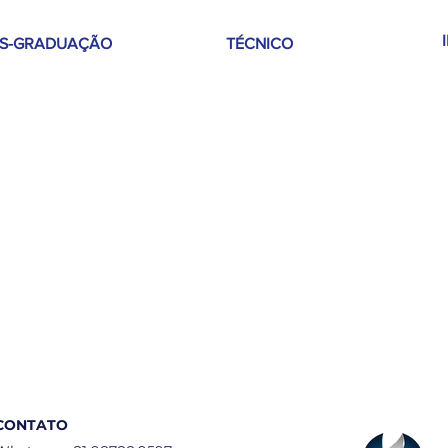
S-GRADUAÇÃO
TÉCNICO
lises Clínicas com Ênfase
Técnico em
 Microbiologia
Administração
uroOptometria
Técnico em Análises
Clínicas
Técnico em Enfermagem
Técnico em Óptica
CONTATO