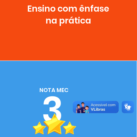
Ensino com ênfase
na prática
3
NOTA MEC