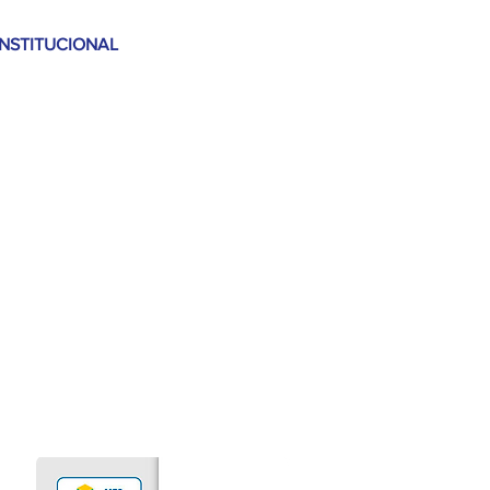
INSTITUCIONAL
A FASU
P
Bibliot
eca
CPA
Egres
sos
NAD
D
NEIC
PDI e
Regimento
Respon
sabilidade Socioambiental