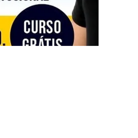
FASUP
28 de jun. de 2021
2 min de leitura
Programa de Nivelamento -
Matemática e Língua Portuguesa