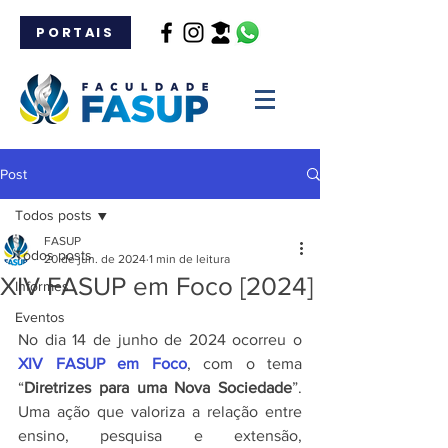
PORTAIS
Post
Todos posts
FASUP
Todos posts
20 de jun. de 2024
1 min de leitura
XIV FASUP em Foco [2024]
Informes
Eventos
No dia 14 de junho de 2024 ocorreu o 
XIV FASUP em Foco
, com o tema 
“
Diretrizes para uma Nova Sociedade
”. 
Uma ação que valoriza a relação entre 
ensino, pesquisa e extensão, 