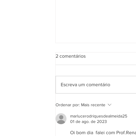
2 comentários
Escreva um comentário
Informe: Retorno das aulas
Ordenar por:
Mais recente
marlucerodriquesdealmeida25
01 de ago. de 2023
Oi bom dia  falei com Prof.Rena