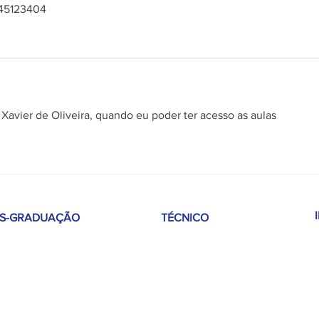
545123404
avier de Oliveira, quando eu poder ter acesso as aulas 
S-GRADUAÇÃO
TÉCNICO
lises Clínicas com Ênfase
Técnico em
 Microbiologia
Administração
uroOptometria
Técnico em Análises