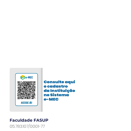
NAD
D
NEIC
PDI e
Regimento
Respon
sabilidade Socioambiental
Faculdade FASUP
05.783.107/0001-77