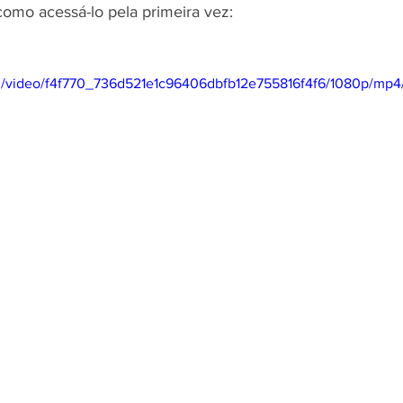
 como acessá-lo pela primeira vez:
com/video/f4f770_736d521e1c96406dbfb12e755816f4f6/1080p/mp4/