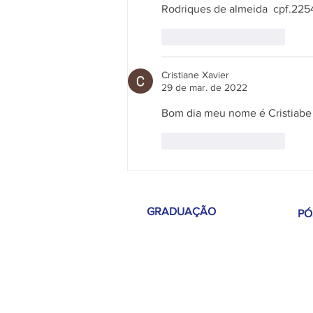
Rodriques de almeida  cpf.22
Curtir
Responder
Cristiane Xavier
29 de mar. de 2022
Bom dia meu nome é Cristiabe X
Curtir
Responder
GRADUAÇÃO
PÓ
Administração - Bac
harelado
Aná
em
Direito - Bacharelado
Ne
Enfermagem - Bacharelado