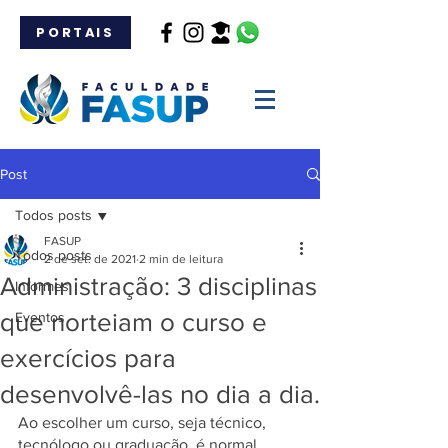
PORTAIS
Post
Todos posts
FASUP
Todos posts
2 de set. de 2021
2 min de leitura
Administração: 3 disciplinas
Informes
que norteiam o curso e
Eventos
exercícios para
desenvolvê-las no dia a dia.
Ao escolher um curso, seja técnico, 
tecnólogo ou graduação, é normal 