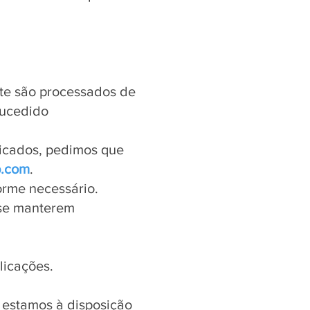
te são processados de
sucedido
ficados, pedimos que
p.com
.
forme necessário.
 se manterem
licações.
 estamos à disposição