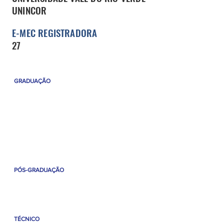
UNINCOR
E-MEC REGISTRADORA
27
GRADUAÇÃO
Administração - Bac
harelado
Direito - Bacharelado
Enfermagem - Bacharelado
Pedagogia - Licenciatura
Optometria - Bacharelado
PÓS-GRADUAÇÃO
Análises Clínicas com Ênfase em Microbiologia
NeuroOptometria
TÉCNICO