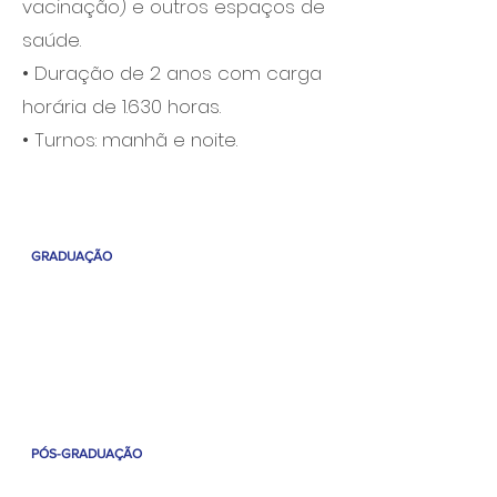
vacinação) e outros espaços de
saúde.
• Duração de 2 anos com carga
horária de 1.630 horas.
• Turnos: manhã e noite.
GRADUAÇÃO
Administração - Bac
harelado
Direito - Bacharelado
Enfermagem - Bacharelado
Pedagogia - Licenciatura
Optometria - Bacharelado
PÓS-GRADUAÇÃO
Análises Clínicas com Ênfase em Microbiologia