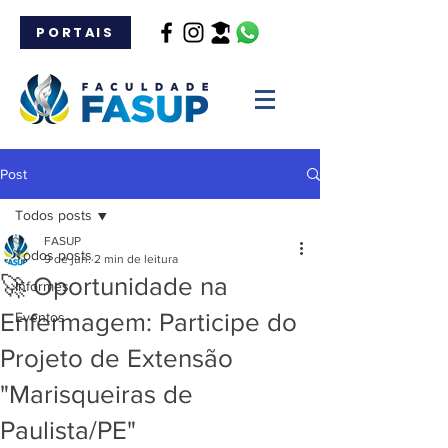
PORTAIS
Post
Todos posts
FASUP
Todos posts
9 de jun.
2 min de leitura
🚀 Oportunidade na
Informes
Enfermagem: Participe do
Eventos
Projeto de Extensão
"Marisqueiras de
Paulista/PE"