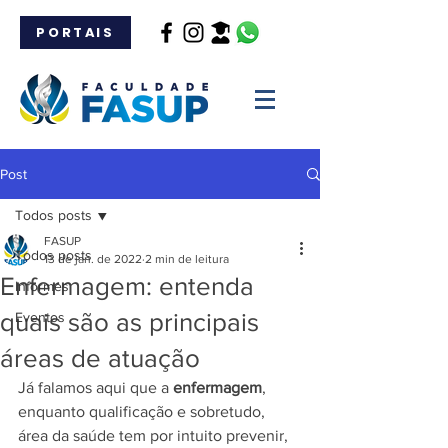
PORTAIS
Post
Todos posts
FASUP
Todos posts
13 de jan. de 2022
2 min de leitura
Enfermagem: entenda
Informes
quais são as principais
Eventos
áreas de atuação
Já falamos aqui que a 
enfermagem
, 
enquanto qualificação e sobretudo, 
área da saúde tem por intuito prevenir, 