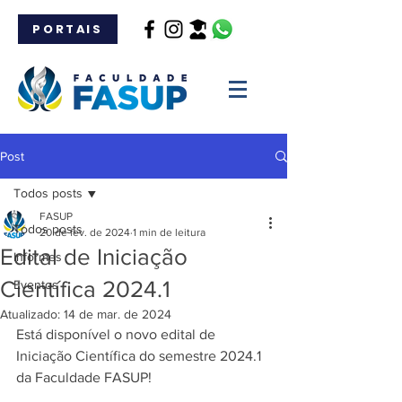
PORTAIS
Post
Todos posts
FASUP
Todos posts
20 de fev. de 2024
1 min de leitura
Edital de Iniciação
Informes
Científica 2024.1
Eventos
Atualizado:
14 de mar. de 2024
Está disponível o novo edital de 
Iniciação Científica do semestre 2024.1 
da Faculdade FASUP!