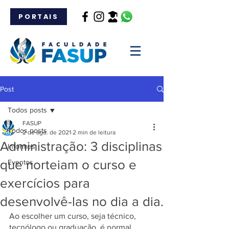
PORTAIS
Post
Todos posts
FASUP
Todos posts
2 de ago. de 2021
2 min de leitura
Administração: 3 disciplinas
Informes
que norteiam o curso e
Eventos
exercícios para
desenvolvê-las no dia a dia.
Ao escolher um curso, seja técnico, 
tecnólogo ou graduação, é normal 